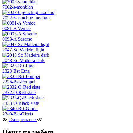
7002-s-monblan
7022-6-jemchug_nochnoj
0081-A Venice
0093-A Sesamo
2047-Sc Madeira light
2048-Sc-Madeira dark
2323-Bst-Etna
2325-Bst-Pompei
2332-Q-Red slate
2333-Q-Black slate
2340-Bst-Gloria
≫
Смотреть все
≪
Цены на мебель