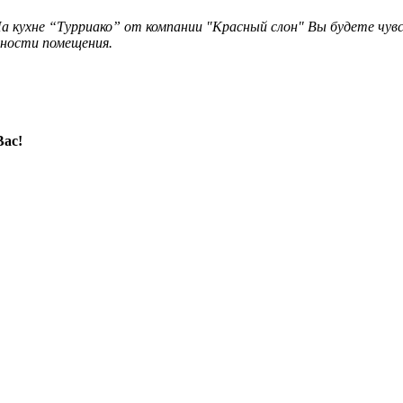
На кухне “Турриако” от компании "Красный слон" Вы будете чу
нности помещения.
Вас!