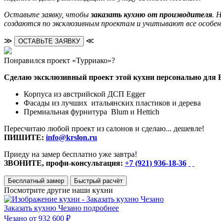
Оставьте заявку, чтобы
заказать кухню от производителя
. 
создаются по эксклюзивным проектам и учитывают все особе
≫
≪
ОСТАВЬТЕ ЗАЯВКУ
Понравился проект «Турриако»?
Сделаю эксклюзивный проект этой кухни персонально для 
Корпуса из австрийской ДСП Egger
Фасады из лучших итальянских пластиков и дерева
Премиальная фурнитура Blum и Hettich
Пересчитаю любой проект из салонов и сделаю... дешевле!
ПИШИТЕ:
info@krslon.ru
Приеду на замер бесплатно уже завтра!
ЗВОНИТЕ, профи-консультация:
+7 (921) 936-18-36
Бесплатный замер
Быстрый расчёт
Посмотрите другие наши кухни
Заказать кухню Чезано
подробнее
Чезано
от 932 600 ₽