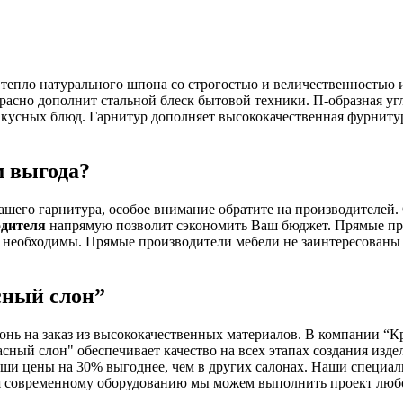
 тепло натурального шпона со строгостью и величественностью 
расно дополнит стальной блеск бытовой техники. П-образная уг
 вкусных блюд. Гарнитур дополняет высококачественная фурниту
м выгода?
шего гарнитура, особое внимание обратите на производителей. 
одителя
напрямую позволит сэкономить Ваш бюджет. Прямые про
 необходимы. Прямые производители мебели не заинтересованы в
сный слон”
онь на заказ из высококачественных материалов. В компании “К
сный слон" обеспечивает качество на всех этапах создания изд
Наши цены на 30% выгоднее, чем в других салонах. Наши специ
ря современному оборудованию мы можем выполнить проект люб