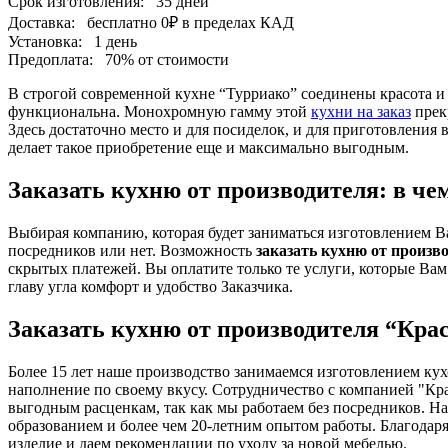
Срок изготовления:
35 дней
Доставка:
бесплатно
0₽
в пределах КАД
Установка:
1 день
Предоплата:
70% от стоимости
В строгой современной кухне “Турриако” соединены красота и
функциональна. Монохромную гамму этой
кухни на заказ
прек
Здесь достаточно место и для посиделок, и для приготовления
делает такое приобретение еще и максимально выгодным.
Заказать кухню от производителя: в че
Выбирая компанию, которая будет заниматься изготовлением Ва
посредников или нет. Возможность
заказать кухню от произв
скрытых платежей. Вы оплатите только те услуги, которые Вам
главу угла комфорт и удобство Заказчика.
Заказать кухню от производителя “Кра
Более 15 лет наше производство занимаемся изготовлением кух
наполнение по своему вкусу. Сотрудничество с компанией "Кра
выгодным расценкам, так как мы работаем без посредников. 
образованием и более чем 20-летним опытом работы. Благода
изделие и даем рекомендации по уходу за новой мебелью.