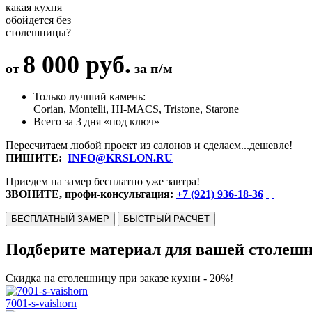
какая кухня
обойдется без
столешницы?
8 000 руб.
от
за п/м
Только лучший камень:
Corian, Montelli, HI-MACS, Tristone, Starone
Всего за 3 дня «под ключ»
Пересчитаем любой проект из салонов и сделаем...дешевле!
ПИШИТЕ:
INFO@KRSLON.RU
Приедем на замер бесплатно уже завтра!
ЗВОНИТЕ, профи-консультация:
+7 (921) 936-18-36
БЕСПЛАТНЫЙ ЗАМЕР
БЫСТРЫЙ РАСЧЕТ
Подберите материал для вашей столеш
Скидка на столешницу при заказе кухни - 20%!
7001-s-vaishorn