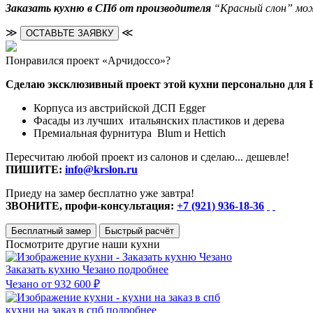
Заказать кухню в СПб от производителя
“Красный слон” можн
≫
≪
ОСТАВЬТЕ ЗАЯВКУ
Понравился проект «Арчидоссо»?
Сделаю эксклюзивный проект этой кухни персонально для 
Корпуса из австрийской ДСП Egger
Фасады из лучших итальянских пластиков и дерева
Премиальная фурнитура Blum и Hettich
Пересчитаю любой проект из салонов и сделаю... дешевле!
ПИШИТЕ:
info@krslon.ru
Приеду на замер бесплатно уже завтра!
ЗВОНИТЕ, профи-консультация:
+7 (921) 936-18-36
Бесплатный замер
Быстрый расчёт
Посмотрите другие наши кухни
Заказать кухню Чезано
подробнее
Чезано
от 932 600 ₽
кухни на заказ в спб
подробнее