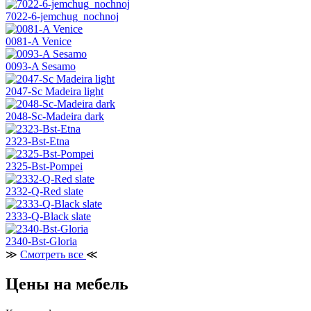
7022-6-jemchug_nochnoj
0081-A Venice
0093-A Sesamo
2047-Sc Madeira light
2048-Sc-Madeira dark
2323-Bst-Etna
2325-Bst-Pompei
2332-Q-Red slate
2333-Q-Black slate
2340-Bst-Gloria
≫
Смотреть все
≪
Цены на мебель