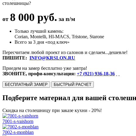
столешницы?
8 000 руб.
от
за п/м
Только лучший камень:
Corian, Montelli, HI-MACS, Tristone, Starone
Всего за 3 дня «под ключ»
Пересчитаем любой проект из салонов и сделаем...дешевле!
ПИШИТЕ:
INFO@KRSLON.RU
Приедем на замер бесплатно уже завтра!
ЗВОНИТЕ, профи-консультация:
+7 (921) 936-18-36
БЕСПЛАТНЫЙ ЗАМЕР
БЫСТРЫЙ РАСЧЕТ
Подберите материал для вашей столеш
Скидка на столешницу при заказе кухни - 20%!
7001-s-vaishorn
7002-s-monblan