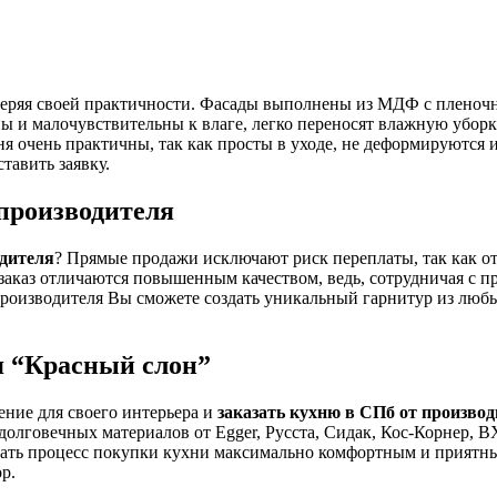
 теряя своей практичности. Фасады выполнены из МДФ с пленоч
ы и малочувствительны к влаге, легко переносят влажную уборк
я очень практичны, так как просты в уходе, не деформируются 
тавить заявку.
производителя
одителя
? Прямые продажи исключают риск переплаты, так как от
заказ отличаются повышенным качеством, ведь, сотрудничая с п
 производителя Вы сможете создать уникальный гарнитур из люб
я “Красный слон”
ние для своего интерьера и
заказать кухню в СПб от произво
 долговечных материалов от Egger, Русста, Сидак, Кос-Корнер,
ать процесс покупки кухни максимально комфортным и приятным
р.