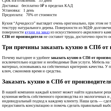
Срок изготовления:
35 дней
Доставка:
бесплатно
0₽
в пределах КАД
Установка:
1 день
Предоплата:
70% от стоимости
Кухня “Арчидоссо” выглядит очень оригинально, при этом не
текстуру натурального дерева. Поверхности из МДФ долговечн
поверхности
кухни на заказ
из искусственного акрилового камн
СПб от производителя
не составит труда, достаточно просто ос
Три причины заказать кухню в СПб от 
Почему выгоднее и удобнее
заказать кухню в СПб от произв
исключительно изделие и необходимые Вам услуги. Мебель на 
материал, основываясь на собственных критериях качества. У
ключ, сэкономив время и средства.
Заказать кухню в СПб от производител
В нашей компании каждый клиент может найти идеальное реше
кухонная мебель собственного производства из экологичных и
индивидуальный подход к каждому клиенту. Наша цель — сдел
предоставить консультацию и помочь сделать правильный выбо