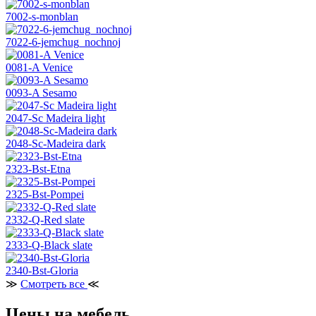
7002-s-monblan
7022-6-jemchug_nochnoj
0081-A Venice
0093-A Sesamo
2047-Sc Madeira light
2048-Sc-Madeira dark
2323-Bst-Etna
2325-Bst-Pompei
2332-Q-Red slate
2333-Q-Black slate
2340-Bst-Gloria
≫
Смотреть все
≪
Цены на мебель