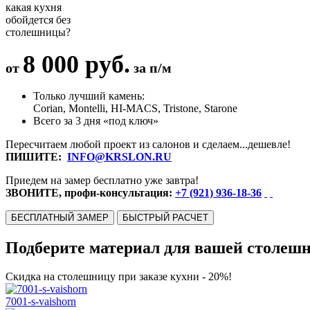
какая кухня
обойдется без
столешницы?
8 000 руб.
от
за п/м
Только лучший камень:
Corian, Montelli, HI-MACS, Tristone, Starone
Всего за 3 дня «под ключ»
Пересчитаем любой проект из салонов и сделаем...дешевле!
ПИШИТЕ:
INFO@KRSLON.RU
Приедем на замер бесплатно уже завтра!
ЗВОНИТЕ, профи-консультация:
+7 (921) 936-18-36
БЕСПЛАТНЫЙ ЗАМЕР
БЫСТРЫЙ РАСЧЕТ
Подберите материал для вашей столеш
Скидка на столешницу при заказе кухни - 20%!
7001-s-vaishorn