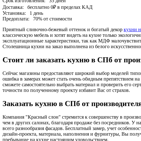
Срок изготовления:
35 дней
Доставка:
бесплатно
0₽
в пределах КАД
Установка:
1 день
Предоплата:
70% от стоимости
Приятный сливочно-бежевый оттенок и богатый декор
кухни н
классическую мебель и хотят видеть на кухне только экологи
эксплуатационные характеристики, так как МДФ малочувствите
Столешница кухни на заказ выполнена из белого искусственно
Стоит ли заказать кухню в СПб от прои
Сейчас магазины предоставляют широкий выбор моделей типов
ошибка в замерах может стать очень обидным препятствием на
сможете самостоятельно выбрать материал и проверить его се
точности по полученному проекту избавит Вас от страхов.
Заказать кухню в СПб от производите
Компания "Красный слон" стремится к совершенству в произво
чем в других салонах, благодаря продаже без посредников. У 
всего разнообразия фасадов. Бесплатный замер, учет особенн
дизайн-проекта, материала, наполнения и фурнитуры, Вы полу
пребывание на кухне настоящим удовольствием.