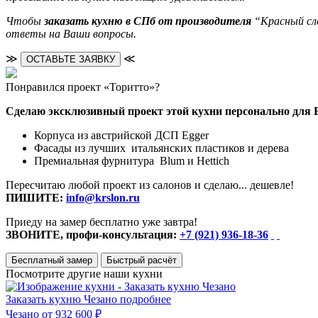
Чтобы
заказать кухню в СПб от производителя
“Красный сло
ответы на Ваши вопросы.
≫
≪
ОСТАВЬТЕ ЗАЯВКУ
Понравился проект «Торитто»?
Сделаю эксклюзивный проект этой кухни персонально для 
Корпуса из австрийской ДСП Egger
Фасады из лучших итальянских пластиков и дерева
Премиальная фурнитура Blum и Hettich
Пересчитаю любой проект из салонов и сделаю... дешевле!
ПИШИТЕ:
info@krslon.ru
Приеду на замер бесплатно уже завтра!
ЗВОНИТЕ, профи-консультация:
+7 (921) 936-18-36
Бесплатный замер
Быстрый расчёт
Посмотрите другие наши кухни
Заказать кухню Чезано
подробнее
Чезано
от 932 600 ₽