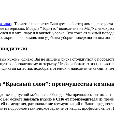
а заказ
“Торитто” превратит Ваш дом в образец домашнего уюта. 
чные материалы. Модель “Торитто” выполнена из МДФ с лакокра
лен к влаге, пару и влажной уборке. Это тоже отличный повод
го акрилового камня, для удобства уборки поверхности она доп
зводителя
ых кухонь, однако Вы не лишены риска столкнуться с посредст
 пути к обновленному интерьеру. Чтобы избежать этих неприятн
ртификаты качества, подобрать оттенок и наполнение кухни, а 
ля “Красный слон”: преимущества компа
дстве корпусной мебели с 2005 года. Мы предлагаем оптимальн
нас Вы можете
заказать кухню в СПб от производителя
из преми
остей помещения, расположение коммуникаций и Ваши предпочте
чите подробное техническое задание от наших профессионалов. 