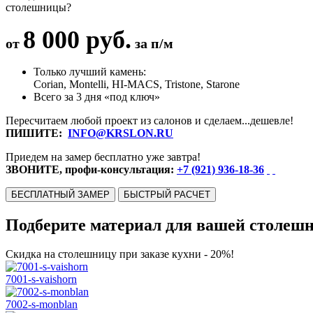
столешницы?
8 000 руб.
от
за п/м
Только лучший камень:
Corian, Montelli, HI-MACS, Tristone, Starone
Всего за 3 дня «под ключ»
Пересчитаем любой проект из салонов и сделаем...дешевле!
ПИШИТЕ:
INFO@KRSLON.RU
Приедем на замер бесплатно уже завтра!
ЗВОНИТЕ, профи-консультация:
+7 (921) 936-18-36
БЕСПЛАТНЫЙ ЗАМЕР
БЫСТРЫЙ РАСЧЕТ
Подберите материал для вашей столеш
Скидка на столешницу при заказе кухни - 20%!
7001-s-vaishorn
7002-s-monblan