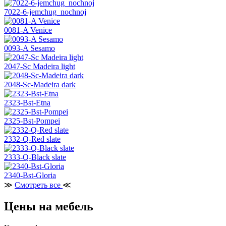
7022-6-jemchug_nochnoj
0081-A Venice
0093-A Sesamo
2047-Sc Madeira light
2048-Sc-Madeira dark
2323-Bst-Etna
2325-Bst-Pompei
2332-Q-Red slate
2333-Q-Black slate
2340-Bst-Gloria
≫
Смотреть все
≪
Цены на мебель