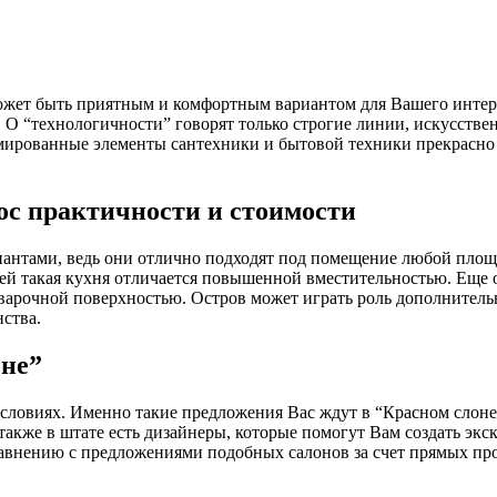
может быть приятным и комфортным вариантом для Вашего интерь
 О “технологичности” говорят только строгие линии, искусств
мированные элементы сантехники и бытовой техники прекрасно
ос практичности и стоимости
нтами, ведь они отлично подходят под помещение любой площа
улей такая кухня отличается повышенной вместительностью. Еще
варочной поверхностью. Остров может играть роль дополнитель
нства.
оне”
словиях. Именно такие предложения Вас ждут в “Красном слон
также в штате есть дизайнеры, которые помогут Вам создать экс
авнению с предложениями подобных салонов за счет прямых про