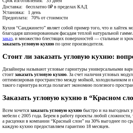
Срок изготовления:
35 дней
Доставка:
бесплатно
0₽
в пределах КАД
Установка:
1 день
Предоплата:
70% от стоимости
Кухня “Санджинето” являет собой пример того, что и хайтек 
благодаря шпонированным фасадам теплой натуральной гамме.
заказ
, и множество блестящих поверхностей — стальные и хро
заказать угловую кухню
по цене производителя.
Стоит ли заказать угловую кухню: вопр
Дизайнеры называют угловые гарнитуры универсальными вариа
стоит
заказать угловую кухню
. За счет наличия угловых мод
оптимизировав пространство между мойкой, холодильником и 
такого гарнитура всегда полагает экономию полезного простра
Заказать угловую кухню в “Красном сл
Всем хочется
заказать угловую кухню
быстро и на выгодных у
мебели с 2005 года. Берем в работу проекты любой сложности, 
а расценки в компании “Красный слон” на 30% выгоднее по ср
каждую кухню предоставляем гарантию 18 месяцев.