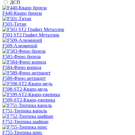
ДСП
F440-Кварц бронза
F501-Титан
F503 ST2 Графит Металлик
F509-Алюминий
F583-Фино бронза
F584-Фино корица
F589-Фино антрацит
F598-ST2-Кварц-медь
F599-ST2-Кварц-ежевика
F751-Тропика ваниль
F752-Тропика шафран
F755-Тропика ирис