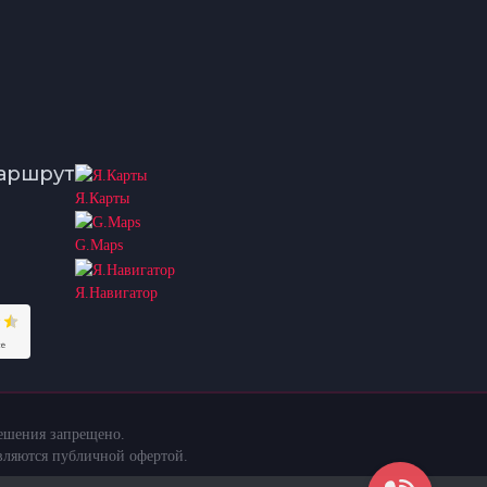
аршрут
Я.Карты
G.Maps
Я.Навигатор
решения запрещено.
вляются публичной офертой.