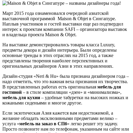
Март 2015 года ознаменовался очередной азиатской
выставочной программой Maison & Objet в Сингапуре.
Наплыв участников и гостей выставки еще раз подтвердил
интерес к проектам компании SAFI – организатора выставок
и владельца проекта Maison & Objet.
На выставке демонстрировались товары класса Luxury,
предметы декора и дизайн интерьера. Были определены
основные тренды в этих отраслях на 2015 год, а также
представлены творения наиболее перспективных и
оригинальных дизайнеров Азии в этих направлениях.
Дизайн-студия «Neri & Hu» была признана дизайнером года –
надо отметить, что это важная веха признания их творчества.
В представленных работах есть оригинальная
мебель для
гостиной
– в стиле компиляции «дзен» и «минимализма»,
мебель для кухни
– удобные табуретки на высоких ножках и
кожаными сиденьями и многое другое.
Если экзотическая Азия кажется вам недостижимой, а
желание обладать эксклюзивными предметами велико –
услуга «
мебель на заказ в СПб
» легко решит эту задачу.
Просто позвоните нам по телефонам, указанным на сайте или