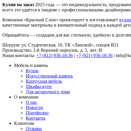
Кухня на заказ
2025 года — это индивидуальность, продуманно
всего это удаётся в тандеме с профессиональными дизайнерам
Компания «Красный Слон» проектирует и изготавливает
кухни
качественные материалы и внимательный подход к каждой дет
Обращайтесь — создадим для вас стильную, удобную и долгов
Шоурум: ул. Студенческая, 10, ТК «Ланской», секция В21
Производство: 2-й Верхний переулок, д. 5, лит. И
Наши контакты:
+7 (812) 936-18-36
|
+7 (921) 936-18-36
|
info@kr
Мебель и камень
Кухни
Искусственный камень
Корпусная мебель
Шкафы-купе
Для загородного дома
О компании
О нас
Новости
Портфолио
Контакты
Клиентам
Отзывы