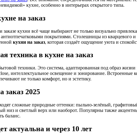
невидимой» кухне, особенно в интерьерах открытого типа.
ухне на заказ
ри заказе кухни всё чаще выбирают не только визуально привле
 с антиотпечатковыми покрытиями. Столешницы из кварцевого и
менной
кухни на заказ
, которая создаёт ощущение уюта и спокойс
я техника в кухне на заказ
ытовой техники. Это система, адаптированная под образ жизни з
-close, интеллектуальное освещение и зонирование. Встроенные
чивают не только комфорт, но и эстетику.
а заказ 2025
 входят сложные природные оттенки: пыльно-зелёный, графитовы
 низ и светлый верх или наоборот. Популярны также акцентные
ь баланс.
ет актуальна и через 10 лет