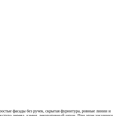
остые фасады без ручек, скрытая фурнитура, ровные линии и
екстура дерева, камня, декоративный шпон. При этом заказчики