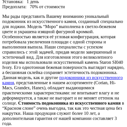
Установка:
1 день
Предоплата:
70% от стоимости
Мы рады представить Вашему вниманию уникальный
подоконник из искусственного камня, созданный специально
для лоджии. Модель “Моро” выполнена в светло-бежевом
цвете и украшена изящной фигурной кромкой.
Особенностью является её угловая конфигурация, которая
потребовала увеличения площади с одной стороны и
выполнения выпила. Наши специалисты с успехом
справились с этой задачей, придав модели завершенный и
эстетичный вид. Для изготовления этого великолепного
изделия мы использовали искусственный камень Staron SI040
Ivory. Его однотонная бежевая поверхность выглядит нарядно,
а бесшовная склейка сохраняет эстетичность подоконника.
Данная модель, как и другие
подоконники из искусственного
камня
, представленные в нашем ассортименте (Corian, Hi-
Macs, Grandex, Hanex), обладает выдающимися
практическими характеристиками: не впитывает влагу и не
деформируется, а также не выгорает и не меняет оттенок на
солнце.
Стоимость подоконника из искусственного камня
в
“Красном слоне” очень выгодна, так как это честная цена без
накрутки. Наша продукция служит более 10 лет, а
дополнительная гарантия от нашей компании составляет 3
года.