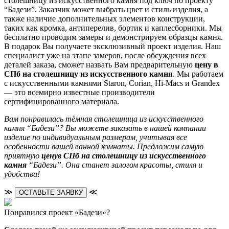
столешницу из искусственного камня под ключ по проекту
“Бадези”. Заказчик может выбрать цвет и стиль изделия, а
также наличие дополнительных элементов конструкции,
таких как кромка, антиперелив, бортик и каплесборники. Мы
бесплатно проводим замеры и демонстрируем образцы камня.
В подарок Вы получаете эксклюзивный проект изделия. Наш
специалист уже на этапе замеров, после обсуждения всех
деталей заказа, сможет назвать Вам предварительную
цену в
СПб на столешницу из искусственного камня
. Мы работаем
с искусственными камнями Staron, Corian, Hi-Macs и Grandex
— это всемирно известные производители
сертифицированного материала.
Вам понравилась тёмная столешница из искусственного
камня “Бадези”? Вы можете заказать в нашей компании
изделие по индивидуальным размерам, учитывая все
особенности вашей ванной комнаты. Предложим самую
приятную
ценув СПб на столешницу из искусственного
камня
“Бадези”. Она станет залогом красоты, стиля и
удобства!
≫
≪
ОСТАВЬТЕ ЗАЯВКУ
Понравился проект «Бадези»?