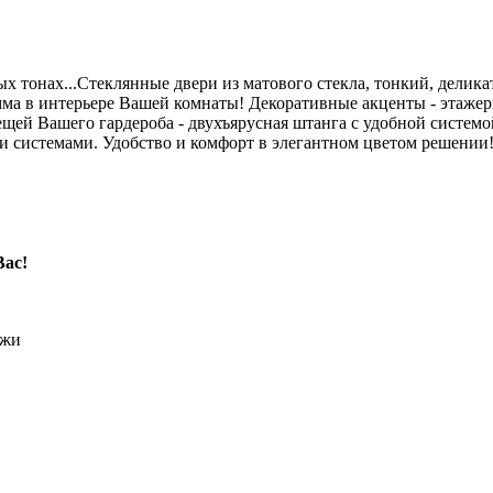
ых тонах...Стеклянные двери из матового стекла, тонкий, дел
мма в интерьере Вашей комнаты! Декоративные акценты - этажер
щей Вашего гардероба - двухъярусная штанга с удобной системо
 системами. Удобство и комфорт в элегантном цветом решении
Вас!
ожи