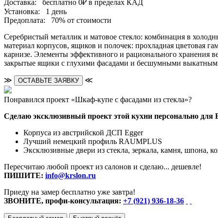
Доставка:
бесплатно
0₽
в пределах КАД
Установка:
1 день
Предоплата:
70% от стоимости
Серебристый металлик и матовое стекло: комбинация в холодн
материал корпусов, ящиков и полочек: прохладная цветовая га
карнизе. Элементы эффективного и рационального хранения ве
закрытые ящики с глухими фасадами и бесшумными выкатными
≫
≪
ОСТАВЬТЕ ЗАЯВКУ
Понравился проект «Шкаф-купе с фасадами из стекла»?
Сделаю эксклюзивный проект этой кухни персонально для 
Корпуса из австрийской ДСП Egger
Лучший немецкий профиль RAUMPLUS
Эксклюзивные двери из стекла, зеркала, камня, шпона, к
Пересчитаю любой проект из салонов и сделаю... дешевле!
ПИШИТЕ:
info@krslon.ru
Приеду на замер бесплатно уже завтра!
ЗВОНИТЕ, профи-консультация:
+7 (921) 936-18-36