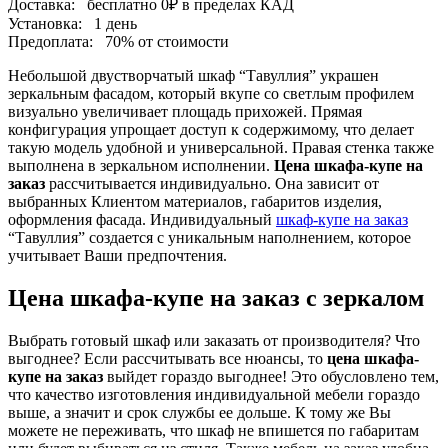
Доставка:
бесплатно
0₽
в пределах КАД
Установка:
1 день
Предоплата:
70% от стоимости
Небольшой двустворчатый шкаф “Тавуллия” украшен
зеркальным фасадом, который вкупе со светлым профилем
визуально увеличивает площадь прихожей. Прямая
конфигурация упрощает доступ к содержимому, что делает
такую модель удобной и универсальной. Правая стенка также
выполнена в зеркальном исполнении.
Цена шкафа-купе на
заказ
рассчитывается индивидуально. Она зависит от
выбранных Клиентом материалов, габаритов изделия,
оформления фасада. Индивидуальный
шкаф-купе на заказ
“Тавуллия” создается с уникальным наполнением, которое
учитывает Ваши предпочтения.
Цена шкафа-купе на заказ с зеркалом
Выбрать готовый шкаф или заказать от производителя? Что
выгоднее? Если рассчитывать все нюансы, то
цена шкафа-
купе на заказ
выйдет гораздо выгоднее! Это обусловлено тем,
что качество изготовления индивидуальной мебели гораздо
выше, а значит и срок службы ее дольше. К тому же Вы
можете не переживать, что шкаф не впишется по габаритам