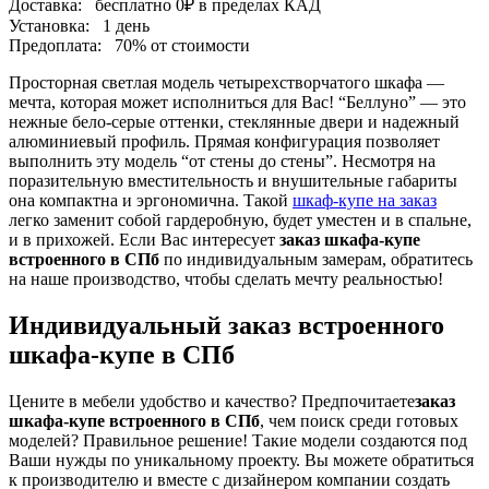
Доставка:
бесплатно
0₽
в пределах КАД
Установка:
1 день
Предоплата:
70% от стоимости
Просторная светлая модель четырехстворчатого шкафа —
мечта, которая может исполниться для Вас! “Беллуно” — это
нежные бело-серые оттенки, стеклянные двери и надежный
алюминиевый профиль. Прямая конфигурация позволяет
выполнить эту модель “от стены до стены”. Несмотря на
поразительную вместительность и внушительные габариты
она компактна и эргономична. Такой
шкаф-купе на заказ
легко заменит собой гардеробную, будет уместен и в спальне,
и в прихожей. Если Вас интересует
заказ шкафа-купе
встроенного в СПб
по индивидуальным замерам, обратитесь
на наше производство, чтобы сделать мечту реальностью!
Индивидуальный заказ встроенного
шкафа-купе в СПб
Цените в мебели удобство и качество? Предпочитаете
заказ
шкафа-купе встроенного в СПб
, чем поиск среди готовых
моделей? Правильное решение! Такие модели создаются под
Ваши нужды по уникальному проекту. Вы можете обратиться
к производителю и вместе с дизайнером компании создать