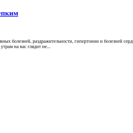
епким
рвных болезней, раздражительности, гипертонии и болезней сердц
утрам на вас глядит не...