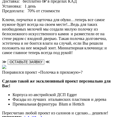
Доставка:
бесплатно
0₽
в пределах КАД
Установка:
1 день
Предоплата:
70% от стоимости
Ключи, перчатки и щеточка для обуви…теперь все самое
нужное будет всегда на своем месте!...Ведь для таких
необходимых мелочей мы создали милую полочку из
белоснежного искусственного камня и разместили ее на
стене рядом с входной дверью. Такая полочка долговечна,
эстетична и не боится влаги на случай, если Вы решили
положить на нее мокрый зонт. Миниатюрная ключница: и
самое главное теперь всегда под рукой!
≫
≪
ОСТАВЬТЕ ЗАЯВКУ
Понравился проект «Полочка в прихожую»?
Сделаю такой же эксклюзивный проект персонально для
Вас!
Корпуса из австрийской ДСП Egger
Фасады из лучших итальянских пластиков и дерева
Премиальная фурнитура Blum и Hettich
Пересчитаю любой проект из салонов и сделаю... дешевле!