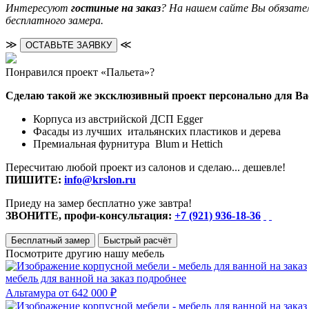
Интересуют
гостиные на заказ
? На нашем сайте Вы обязател
бесплатного замера.
≫
≪
ОСТАВЬТЕ ЗАЯВКУ
Понравился проект «Пальета»?
Сделаю такой же эксклюзивный проект персонально для Ва
Корпуса из австрийской ДСП Egger
Фасады из лучших итальянских пластиков и дерева
Премиальная фурнитура Blum и Hettich
Пересчитаю любой проект из салонов и сделаю... дешевле!
ПИШИТЕ:
info@krslon.ru
Приеду на замер бесплатно уже завтра!
ЗВОНИТЕ, профи-консультация:
+7 (921) 936-18-36
Бесплатный замер
Быстрый расчёт
Посмотрите другию нашу мебель
мебель для ванной на заказ
подробнее
Альтамура
от 642 000 ₽