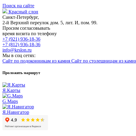
Поиск на сайте
Красный слон
Санкт-Петербург,
2-й Верхний переулок дом. 5, лит. И, пом. 99.
Просим согласовывать
время визита по телефону
+7 (921) 936-18-36
+7 (812) 936-18-36
info@krslon.ru
Мы в соц сетях:
Сайт по подоконникам из камня
Сайт по столешницам из камн
Проложить маршрут
Я.Карты
G.Maps
Я.Навигатор