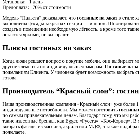
Установка:
1 день
Предоплата:
70% от стоимости
Модель “Пальета” доказывает, что
гостиные на заказ
в стиле х
выполнены фасады закрытых секций — и шпон. Шпонированная
создать в помещении необходимую лёгкость, а кроме того таки
остаются яркими, не выгорают.
Плюсы гостиных на заказ
Когда люди решают вопрос о покупке мебели, они выбирают ме
другие элементы по индивидуальным замерам.
Гостиные на за
пожеланиям Клиента. У человека будет возможность выбрать сти
готова.
Производитель “Красный слон”: гостин
Наша производственная компания «Красный слон» уже более 15 
индивидуальные потребности. Мы можем изготовить
гостиные
по самым привлекательным ценам. Благодаря тому, что мы раб
такие известные бренды, как Egger, «Русста», «Кос-Корнер». 
выбрать фасады из массива, акрила или МДФ, а также подобра
пожелаете.