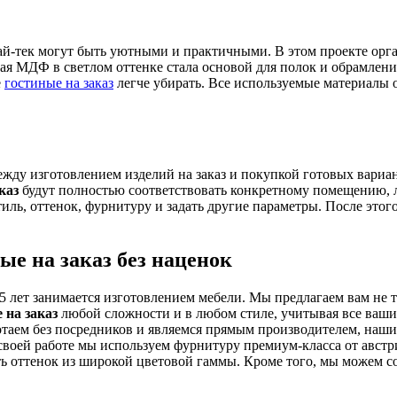
ай-тек могут быть уютными и практичными. В этом проекте ор
 МДФ в светлом оттенке стала основой для полок и обрамлени
е
гостиные на заказ
легче убирать. Все используемые материалы 
жду изготовлением изделий на заказ и покупкой готовых вариан
каз
будут полностью соответствовать конкретному помещению, л
ль, оттенок, фурнитуру и задать другие параметры. После этого 
ые на заказ без наценок
лет занимается изготовлением мебели. Мы предлагаем вам не тол
 на заказ
любой сложности и в любом стиле, учитывая все ваши
отаем без посредников и являемся прямым производителем, наш
В своей работе мы используем фурнитуру премиум-класса от авст
ть оттенок из широкой цветовой гаммы. Кроме того, мы можем с