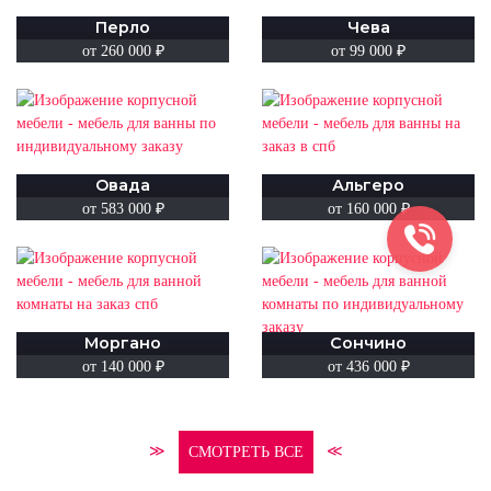
Перло
Чева
от 260 000 ₽
от 99 000 ₽
Овада
Альгеро
от 583 000 ₽
от 160 000 ₽
Моргано
Сончино
от 140 000 ₽
от 436 000 ₽
≫
≪
СМОТРЕТЬ ВСЕ