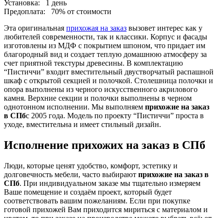
Установка:
1 день
Предоплата:
70% от стоимости
Эта оригинальная
прихожая на заказ
вызовет интерес как у
любителей современности, так и классики. Корпус и фасады
изготовлены из МДФ с покрытием шпоном, что придает им
благородный вид и создает теплую домашнюю атмосферу за
счет приятной текстуры древесины. В комплектацию
“Пистиччи” входит вместительный двустворчатый распашной
шкаф с открытой секцией и полочкой. Столешница полочки и
опора выполнены из черного искусственного акрилового
камня. Верхние секции и полочки выполнены в черном
однотонном исполнении. Мы выполняем
прихожие на заказ
в СПб
с 2005 года. Модель по проекту “Пистиччи” проста в
уходе, вместительна и имеет стильный дизайн.
Исполнение прихожих на заказ в СПб
Люди, которые ценят удобство, комфорт, эстетику и
долговечность мебели, часто выбирают
прихожие на заказ в
СПб
. При индивидуальном заказе мы тщательно измеряем
Ваше помещение и создаём проект, который будет
соответствовать вашим пожеланиям. Если при покупке
готовой прихожей Вам приходится мириться с материалом и