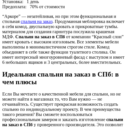
Установка:
1 день
Предоплата:
70% от стоимости
“Аркоре” — незатейливая, но при этом функциональная и
стильная
спальня на заказ
. Продуманная меблировка включает
в себя комод, двуспальную кровать и прикроватные тумбы.
материалом для создания гарнитура послужила крашеная
МДФ.
Спальня на заказ в СПб
от компании “Красный слон”
имеет кровать с высоким изголовьем. Все элементы мебели
выполнены в минималистичном строгом стиле. Комод
объединяет в себе также функции туалетного столика. Он
имеет интересный многоуровневый фасад с выступом и имеет
6 небольших ящиков и 3 центральных, более вместительных.
Идеальная спальня на заказ в СПб: в
чем плюсы
Если Вы мечтаете о качественной мебели для спальни, но не
можете найти в магазинах то, что Вам нужно — не
отчаивайтесь. Существует прекрасная возможность создать
спальню по индивидуальному проекту. В чем преимущества
такого решения? Вы сможете воспользоваться
профессиональным замером и заказать изготовление
спальни
на заказ в СПб
у проверенного производителя. Это позволит