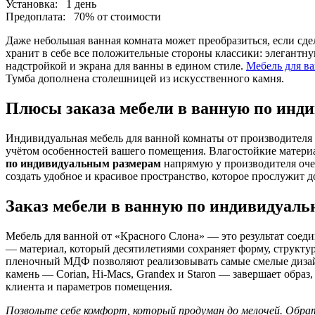
Установка:
1 день
Предоплата:
70% от стоимости
Даже небольшая ванная комната может преобразиться, если сд
хранит в себе все положительные стороны классики: элегантн
надстройкой и экрана для ванны в едином стиле.
Мебель для в
Тумба дополнена столешницей из искусственного камня.
Плюсы заказа мебели в ванную по инд
Индивидуальная мебель для ванной комнаты от производителя 
учётом особенностей вашего помещения. Влагостойкие матери
по индивидуальным размерам
напрямую у производителя очен
создать удобное и красивое пространство, которое прослужит д
Заказ мебели в ванную по индивидуал
Мебель для ванной от «Красного Слона» — это результат соед
— материал, который десятилетиями сохраняет форму, структ
пленочный МДФ позволяют реализовывать самые смелые дизай
камень — Corian, Hi-Macs, Grandex и Staron — завершает обра
клиента и параметров помещения.
Позвольте себе комфорт, который продуман до мелочей. Обра