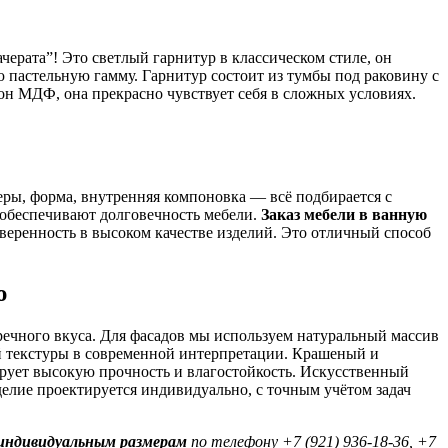
черата”! Это светлый гарнитур в классическом стиле, он
 пастельную гамму. Гарнитур состоит из тумбы под раковину с
он МДФ, она прекрасно чувствует себя в сложных условиях.
еры, форма, внутренняя компоновка — всё подбирается с
 обеспечивают долговечность мебели.
Заказ мебели в ванную
веренность в высоком качестве изделий. Это отличный способ
ю
речного вкуса. Для фасадов мы используем натуральный массив
й текстуры в современной интерпретации. Крашеный и
ует высокую прочность и влагостойкость. Искусственный
делие проектируется индивидуально, с точным учётом задач
о индивидуальным размерам
по телефону +7 (921) 936-18-36, +7