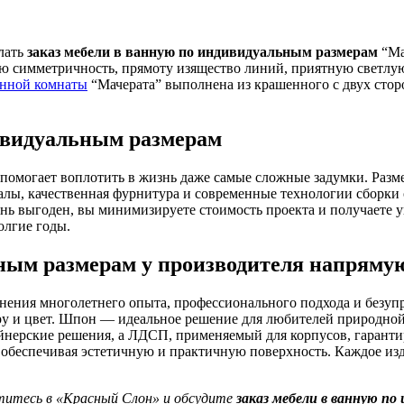
елать
заказ мебели в ванную по индивидуальным размерам
“Ма
ую симметричность, прямоту изящество линий, приятную светлую
анной комнаты
“Мачерата” выполнена из крашенного с двух стор
ивидуальным размерам
помогает воплотить в жизнь даже самые сложные задумки. Разм
алы, качественная фурнитура и современные технологии сборки
ь выгоден, вы минимизируете стоимость проекта и получаете у
олгие годы.
ьным размерам у производителя напряму
инения многолетнего опыта, профессионального подхода и безуп
уру и цвет. Шпон — идеальное решение для любителей природно
нерские решения, а ЛДСП, применяемый для корпусов, гарантир
з, обеспечивая эстетичную и практичную поверхность. Каждое из
титесь в «Красный Слон» и обсудите
заказ мебели в ванную п