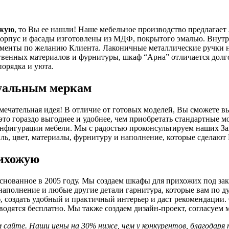
ожую
, то Вы ее нашли! Наше мебельное производство предлагае
орпус и фасады изготовлены из МДФ, покрытого эмалью. Внутр
менты по желанию Клиента. Лаконичные металлические ручки н
твенных материалов и фурнитуры, шкаф “Арна” отличается долг
порядка и уюта.
дуальным меркам
замечательная идея! В отличие от готовых моделей, Вы сможете в
то гораздо выгоднее и удобнее, чем приобретать стандартные 
нфигурации мебели. Мы с радостью проконсультируем наших За
ль, цвет, материалы, фурнитуру и наполнение, которые сделаю
рихожую
снованное в 2005 году. Мы создаем шкафы для прихожих под зак
 наполнение и любые другие детали гарнитура, которые вам по 
ю
, создать удобный и практичный интерьер и даст рекомендации. 
водятся бесплатно. Мы также создаем дизайн-проект, согласуем 
м сайте. Наши цены на 30% ниже, чем у конкурентов, благодаря