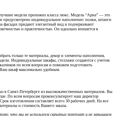
т лучшие модели прихожих класса люкс. Модель “Арна” — это
и предусмотрено индивидуальное наполнение: полки, штанги
а фасадах придают элегантный вид и подчеркивают
овечностью и практичностью. Он идеально впишется в
ыбрать только те материалы, декор и элементы наполнения,
модели. Индивидуальные шкафы, стеллажи создаются с учетом
казчиков по всем вопросам и поможем подготовить
т Ваш шкаф максимально удобным.
аз в Санкт-Петербурге из высококачественных материалов. Вы
душе. По всем вопросам проконсультирует наш директор
Срок изготовления составляет всего 30 рабочих дней. На все
материалы и стоимость Вашего заказа.
 тому, что мы не используем скрытых переплат и не завышаем