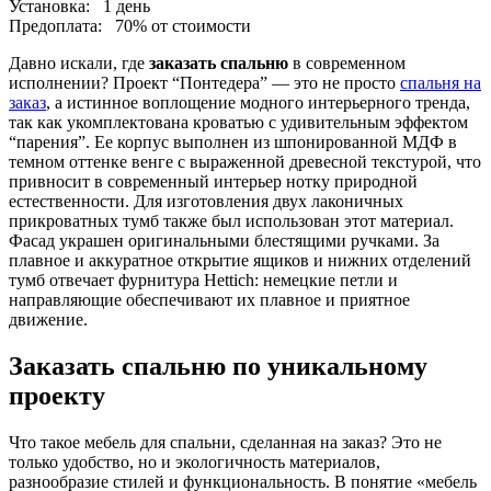
Установка:
1 день
Предоплата:
70% от стоимости
Давно искали, где
заказать спальню
в современном
исполнении? Проект “Понтедера” — это не просто
спальня на
заказ
, а истинное воплощение модного интерьерного тренда,
так как укомплектована кроватью с удивительным эффектом
“парения”. Ее корпус выполнен из шпонированной МДФ в
темном оттенке венге с выраженной древесной текстурой, что
привносит в современный интерьер нотку природной
естественности. Для изготовления двух лаконичных
прикроватных тумб также был использован этот материал.
Фасад украшен оригинальными блестящими ручками. За
плавное и аккуратное открытие ящиков и нижних отделений
тумб отвечает фурнитура Hettich: немецкие петли и
направляющие обеспечивают их плавное и приятное
движение.
Заказать спальню по уникальному
проекту
Что такое мебель для спальни, сделанная на заказ? Это не
только удобство, но и экологичность материалов,
разнообразие стилей и функциональность. В понятие «мебель