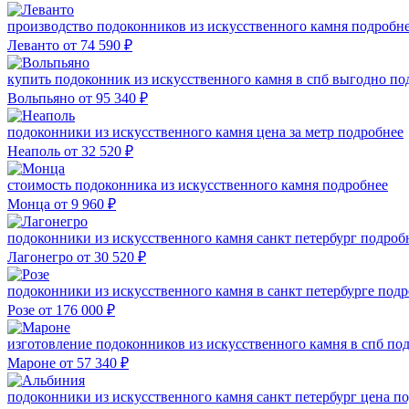
производство подоконников из искусственного камня
подробн
Леванто
от 74 590
₽
купить подоконник из искусственного камня в спб выгодно
по
Вольпьяно
от 95 340
₽
подоконники из искусственного камня цена за метр
подробнее
Неаполь
от 32 520
₽
стоимость подоконника из искусственного камня
подробнее
Монца
от 9 960
₽
подоконники из искусственного камня санкт петербург
подроб
Лагонегро
от 30 520
₽
подоконники из искусственного камня в санкт петербурге
подр
Розе
от 176 000
₽
изготовление подоконников из искусственного камня в спб
под
Мароне
от 57 340
₽
подоконники из искусственного камня санкт петербург цена
по