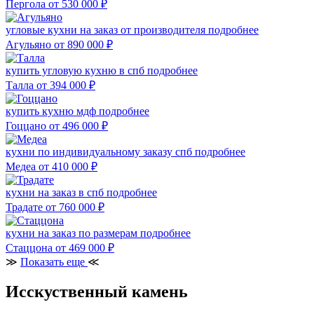
Пергола
от 530 000
₽
угловые кухни на заказ от производителя
подробнее
Агульяно
от 890 000
₽
купить угловую кухню в спб
подробнее
Талла
от 394 000
₽
купить кухню мдф
подробнее
Гоццано
от 496 000
₽
кухни по индивидуальному заказу спб
подробнее
Медеа
от 410 000
₽
кухни на заказ в спб
подробнее
Традате
от 760 000
₽
кухни на заказ по размерам
подробнее
Стаццона
от 469 000
₽
≫
Показать еще
≪
Исскуственный камень