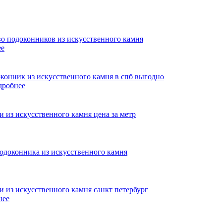
ее
дробнее
нее