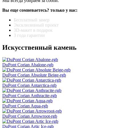
Мы всегда убираем за собой.
Вы еще сомневаетесь? только у нас:
Бесплатный замер
Эксклюзивный проект
3D-макет в подарок
3 года гарантии
Искусственный камень
DuPont Corian Abalone-rgb
DuPont Corian Absolute Beige-rgb
DuPont Corian Antarctica-rgb
DuPont Corian Anthracite-rgb
DuPont Corian Aqua-rgb
DuPont Corian Arrowroot-rgb
DuPont Corian Artic Ice-rgb