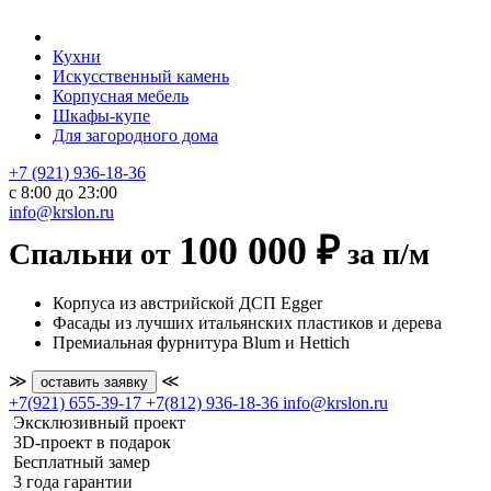
Кухни
Искусственный камень
Корпусная мебель
Шкафы-купе
Для загородного дома
+7 (921) 936-18-36
с 8:00 до 23:00
info@krslon.ru
100 000 ₽
Спальни от
за п/м
Корпуса из австрийской ДСП Egger
Фасады из лучших итальянских пластиков и дерева
Премиальная фурнитура Blum и Hettich
≫
≪
оставить заявку
+7(921) 655-39-17
+7(812) 936-18-36
info@krslon.ru
Эксклюзивный проект
3D-проект в подарок
Бесплатный замер
3 года гарантии