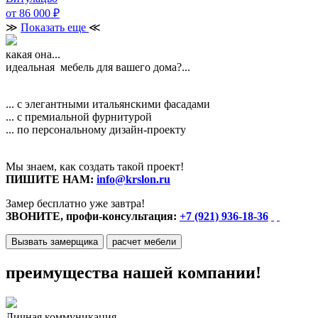
от 86 000
₽
≫
Показать еще
≪
какая она...
идеальная мебель для вашего дома?...
... с элегантными итальянскими фасадами
... с премиальной фурнитурой
... по персональному дизайн-проекту
Мы знаем, как создать такой проект!
ПИШИТЕ НАМ:
info@krslon.ru
Замер бесплатно уже завтра!
ЗВОНИТЕ, профи-консультация:
+7 (921) 936-18-36
Вызвать замерщика
расчет мебели
преимущества нашей компании!
Личная коммуникация