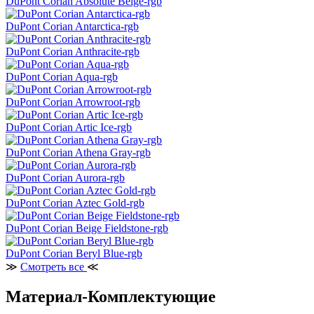
DuPont Corian Absolute Beige-rgb
DuPont Corian Antarctica-rgb
DuPont Corian Anthracite-rgb
DuPont Corian Aqua-rgb
DuPont Corian Arrowroot-rgb
DuPont Corian Artic Ice-rgb
DuPont Corian Athena Gray-rgb
DuPont Corian Aurora-rgb
DuPont Corian Aztec Gold-rgb
DuPont Corian Beige Fieldstone-rgb
DuPont Corian Beryl Blue-rgb
≫
Смотреть все
≪
Материал-Комплектующие