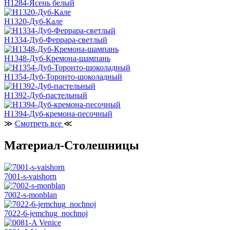
H1284-Ясень белый
H1320-Дуб-Кале
H1334-Дуб-Феррара-светлый
H1348-Дуб-Кремона-шампань
H1354-Дуб-Торонто-шоколадный
H1392-Дуб-пастельный
H1394-Дуб-кремона-песочный
≫
Смотреть все
≪
Материал-Столешницы
7001-s-vaishorn
7002-s-monblan
7022-6-jemchug_nochnoj