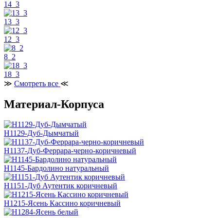
14_3
13_3
12_3
8_2
18_3
≫
Смотреть все
≪
Материал-Корпуса
H1129-Дуб-Дымчатый
H1137-Дуб-Феррара-черно-коричневый
H1145-Бардолино натуральный
H1151-Дуб Аутентик коричневый
H1215-Ясень Кассино коричневый