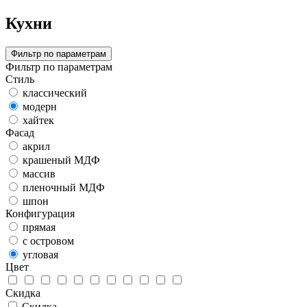
Кухни
Фильтр по параметрам
Фильтр по параметрам
Стиль
классический
модерн
хайтек
Фасад
акрил
крашеный МДФ
массив
пленочный МДФ
шпон
Конфигурация
прямая
с островом
угловая
Цвет
Скидка
Скидка