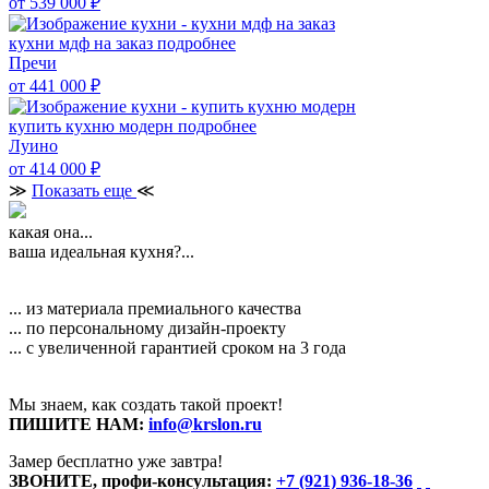
от 539 000
₽
кухни мдф на заказ
подробнее
Пречи
от 441 000
₽
купить кухню модерн
подробнее
Луино
от 414 000
₽
≫
Показать еще
≪
какая она...
ваша идеальная кухня?...
... из материала премиального качества
... по персональному дизайн-проекту
... с увеличенной гарантией сроком на 3 года
Мы знаем, как создать такой проект!
ПИШИТЕ НАМ:
info@krslon.ru
Замер бесплатно уже завтра!
ЗВОНИТЕ, профи-консультация:
+7 (921) 936-18-36