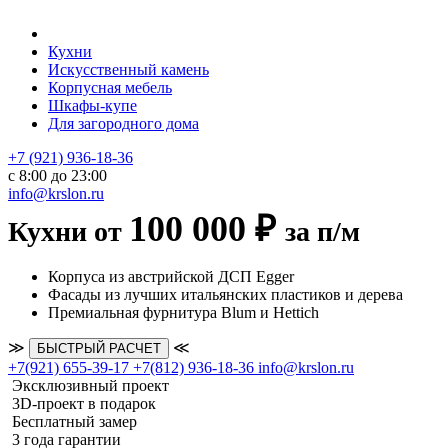
Кухни
Искусственный камень
Корпусная мебель
Шкафы-купе
Для загородного дома
+7 (921) 936-18-36
с 8:00 до 23:00
info@krslon.ru
100 000 ₽
Кухни от
за п/м
Корпуса из австрийской ДСП Egger
Фасады из лучших итальянских пластиков и дерева
Премиальная фурнитура Blum и Hettich
≫
≪
БЫСТРЫЙ РАСЧЕТ
+7(921) 655-39-17
+7(812) 936-18-36
info@krslon.ru
Эксклюзивный проект
3D-проект в подарок
Бесплатный замер
3 года гарантии