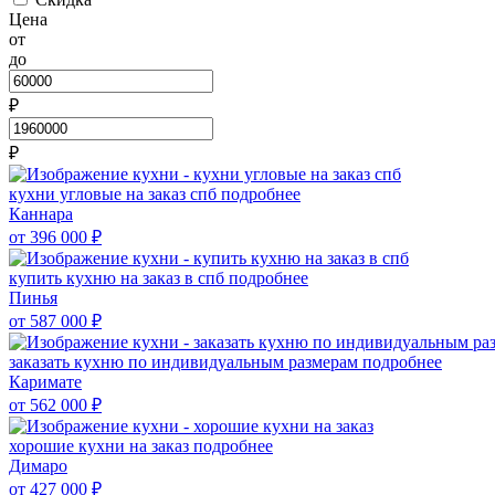
Цена
от
до
₽
₽
кухни угловые на заказ спб
подробнее
Каннара
от 396 000
₽
купить кухню на заказ в спб
подробнее
Пинья
от 587 000
₽
заказать кухню по индивидуальным размерам
подробнее
Каримате
от 562 000
₽
хорошие кухни на заказ
подробнее
Димаро
от 427 000
₽