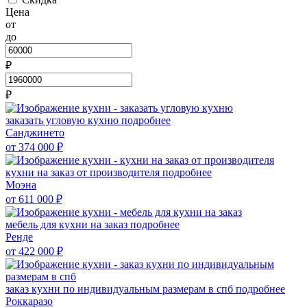
Цена
от
до
₽
₽
заказать угловую кухню
подробнее
Санджинето
от 374 000
₽
кухни на заказ от производителя
подробнее
Моэна
от 611 000
₽
мебель для кухни на заказ
подробнее
Ренде
от 422 000
₽
заказ кухни по индивидуальным размерам в спб
подробнее
Роккаразо