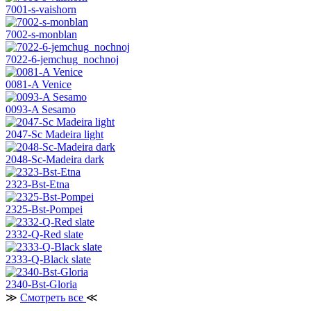
7001-s-vaishorn
7002-s-monblan
7022-6-jemchug_nochnoj
0081-A Venice
0093-A Sesamo
2047-Sc Madeira light
2048-Sc-Madeira dark
2323-Bst-Etna
2325-Bst-Pompei
2332-Q-Red slate
2333-Q-Black slate
2340-Bst-Gloria
≫
Смотреть все
≪