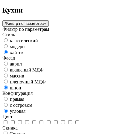
Кухни
Фильтр по параметрам
Фильтр по параметрам
Стиль
классический
модерн
хайтек
Фасад
акрил
крашеный МДФ
массив
пленочный МДФ
шпон
Конфигурация
прямая
с островом
угловая
Цвет
Скидка
Скидка