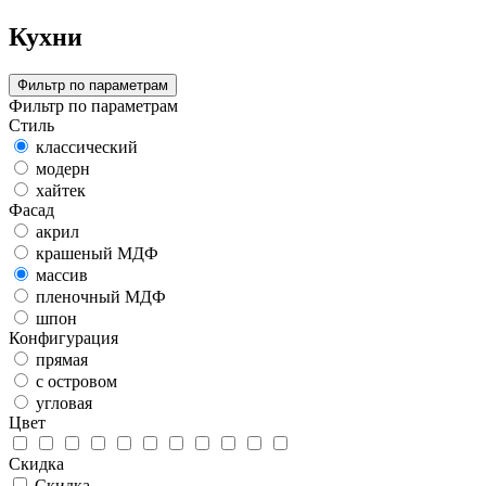
Кухни
Фильтр по параметрам
Фильтр по параметрам
Стиль
классический
модерн
хайтек
Фасад
акрил
крашеный МДФ
массив
пленочный МДФ
шпон
Конфигурация
прямая
с островом
угловая
Цвет
Скидка
Скидка