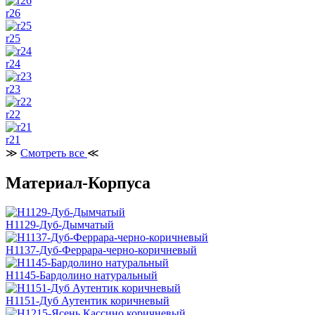
r26
r25
r24
r23
r22
r21
≫
Смотреть все
≪
Материал-Корпуса
H1129-Дуб-Дымчатый
H1137-Дуб-Феррара-черно-коричневый
H1145-Бардолино натуральный
H1151-Дуб Аутентик коричневый