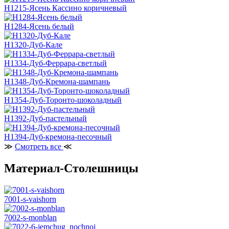
H1215-Ясень Кассино коричневый
H1284-Ясень белый
H1320-Дуб-Кале
H1334-Дуб-Феррара-светлый
H1348-Дуб-Кремона-шампань
H1354-Дуб-Торонто-шоколадный
H1392-Дуб-пастельный
H1394-Дуб-кремона-песочный
≫
Смотреть все
≪
Материал-Столешницы
7001-s-vaishorn
7002-s-monblan