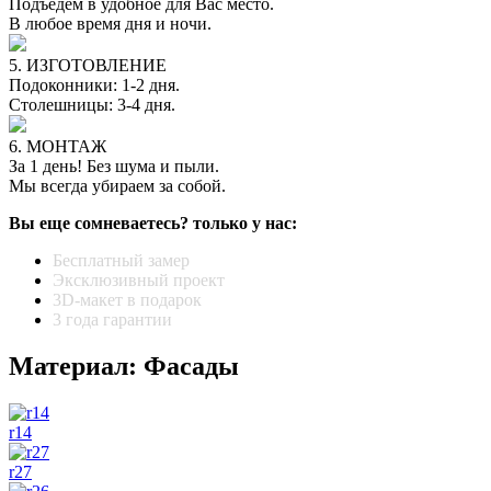
Подъедем в удобное для Вас место.
В любое время дня и ночи.
5. ИЗГОТОВЛЕНИЕ
Подоконники: 1-2 дня.
Столешницы: 3-4 дня.
6. МОНТАЖ
За 1 день! Без шума и пыли.
Мы всегда убираем за собой.
Вы еще сомневаетесь? только у нас:
Бесплатный замер
Эксклюзивный проект
3D-макет в подарок
3 года гарантии
Материал: Фасады
r14
r27