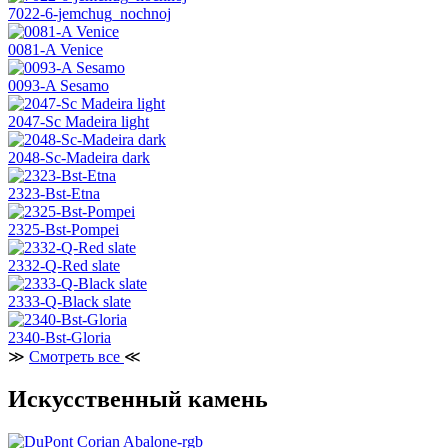
7022-6-jemchug_nochnoj
0081-A Venice
0093-A Sesamo
2047-Sc Madeira light
2048-Sc-Madeira dark
2323-Bst-Etna
2325-Bst-Pompei
2332-Q-Red slate
2333-Q-Black slate
2340-Bst-Gloria
≫
Смотреть все
≪
Искусственный камень