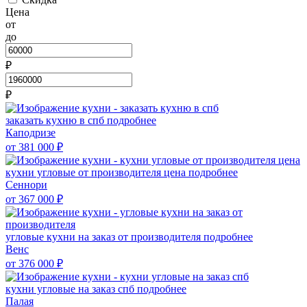
Цена
от
до
₽
₽
заказать кухню в спб
подробнее
Каподризе
от 381 000
₽
кухни угловые от производителя цена
подробнее
Сеннори
от 367 000
₽
угловые кухни на заказ от производителя
подробнее
Венc
от 376 000
₽
кухни угловые на заказ спб
подробнее
Палая