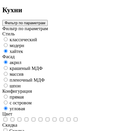
Кухни
Фильтр по параметрам
Фильтр по параметрам
Стиль
классический
модерн
хайтек
Фасад
акрил
крашеный МДФ
массив
пленочный МДФ
шпон
Конфигурация
прямая
с островом
угловая
Цвет
Скидка
Скидка