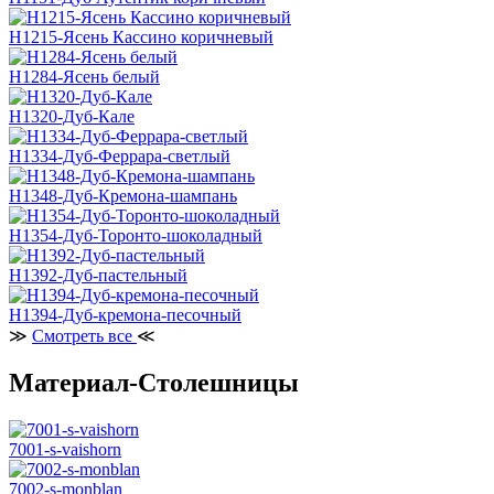
H1215-Ясень Кассино коричневый
H1284-Ясень белый
H1320-Дуб-Кале
H1334-Дуб-Феррара-светлый
H1348-Дуб-Кремона-шампань
H1354-Дуб-Торонто-шоколадный
H1392-Дуб-пастельный
H1394-Дуб-кремона-песочный
≫
Смотреть все
≪
Материал-Столешницы
7001-s-vaishorn
7002-s-monblan