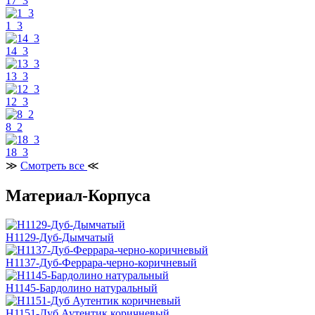
17_3
1_3
14_3
13_3
12_3
8_2
18_3
≫
Смотреть все
≪
Материал-Корпуса
H1129-Дуб-Дымчатый
H1137-Дуб-Феррара-черно-коричневый
H1145-Бардолино натуральный
H1151-Дуб Аутентик коричневый