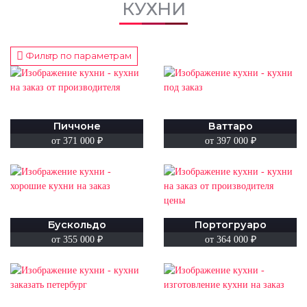
КУХНИ
Фильтр по параметрам
Пиччоне
Ваттаро
от 371 000
₽
от 397 000
₽
Бускольдо
Портогруаро
от 355 000
₽
от 364 000
₽