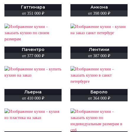
Гаттинара
Анкона
от 351 000
₽
от 398 000
₽
Пачентро
Лентини
от 377 000
₽
от 387 000
₽
Льерна
Бароло
от 410 000
₽
от 364 000
₽