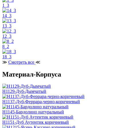
1_3
14_3
13_3
12_3
8_2
18_3
≫
Смотреть все
≪
Материал-Корпуса
H1129-Дуб-Дымчатый
H1137-Дуб-Феррара-черно-коричневый
H1145-Бардолино натуральный
H1151-Дуб Аутентик коричневый