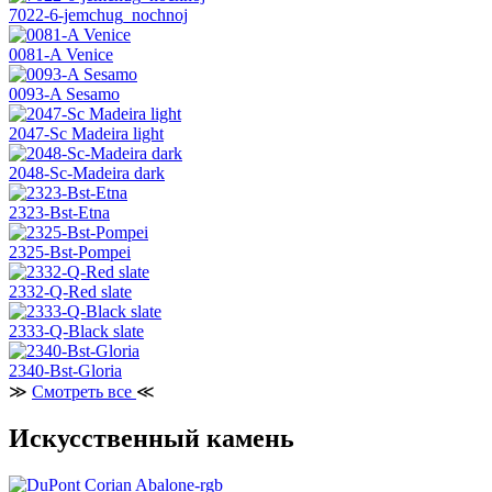
7022-6-jemchug_nochnoj
0081-A Venice
0093-A Sesamo
2047-Sc Madeira light
2048-Sc-Madeira dark
2323-Bst-Etna
2325-Bst-Pompei
2332-Q-Red slate
2333-Q-Black slate
2340-Bst-Gloria
≫
Смотреть все
≪
Искусственный камень