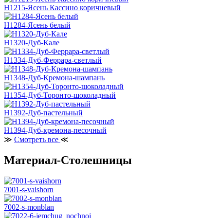
H1215-Ясень Кассино коричневый
H1284-Ясень белый
H1320-Дуб-Кале
H1334-Дуб-Феррара-светлый
H1348-Дуб-Кремона-шампань
H1354-Дуб-Торонто-шоколадный
H1392-Дуб-пастельный
H1394-Дуб-кремона-песочный
≫
Смотреть все
≪
Материал-Столешницы
7001-s-vaishorn
7002-s-monblan