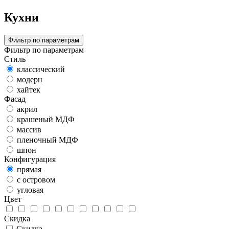
Кухни
Фильтр по параметрам
Фильтр по параметрам
Стиль
классический
модерн
хайтек
Фасад
акрил
крашеный МДФ
массив
пленочный МДФ
шпон
Конфигурация
прямая
с островом
угловая
Цвет
Скидка
Скидка