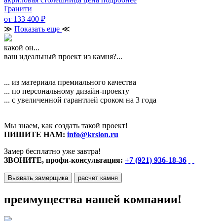
Гранити
от 133 400
₽
≫
Показать еще
≪
какой он...
ваш идеальный проект из камня?...
... из материала премиального качества
... по персональному дизайн-проекту
... с увеличенной гарантией сроком на 3 года
Мы знаем, как создать такой проект!
ПИШИТЕ НАМ:
info@krslon.ru
Замер бесплатно уже завтра!
ЗВОНИТЕ, профи-консультация:
+7 (921) 936-18-36
Вызвать замерщика
расчет камня
преимущества нашей компании!