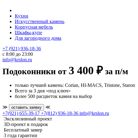
Кухни
Искусственный камень
Корпусная мебель
Шкафы-купе
Для загородного дома
+7 (921) 936-18-36
с 8:00 до 23:00
info@krslon.ru
3 400 ₽
Подоконники от
за п/м
только лучший камень: Corian, HI-MACS, Tristone, Staron
Всего за 3 дня «под ключ»
более 500 расцветок камня на выбор
≫
≪
оставить заявку
+7(921) 655-39-17
+7(812) 936-18-36
info@krslon.ru
Эксклюзивный проект
3D-проект в подарок
Бесплатный замер
3 года гарантии