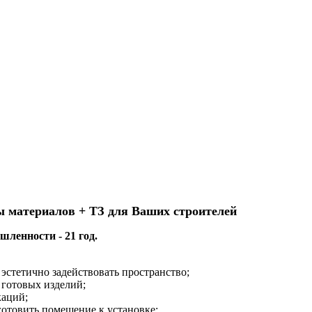
ы материалов + ТЗ для Ваших строителей
ленности - 21 год.
эстетично задействовать пространство;
 готовых изделий;
каций;
готовить помещение к установке;