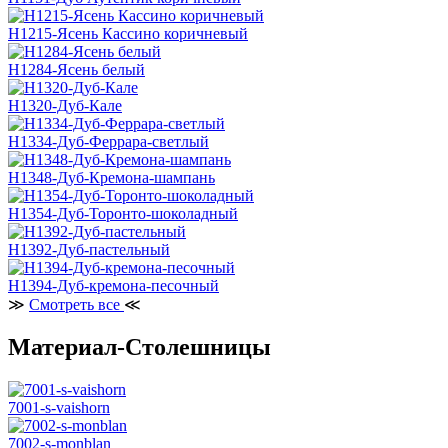
H1215-Ясень Кассино коричневый
H1284-Ясень белый
H1320-Дуб-Кале
H1334-Дуб-Феррара-светлый
H1348-Дуб-Кремона-шампань
H1354-Дуб-Торонто-шоколадный
H1392-Дуб-пастельный
H1394-Дуб-кремона-песочный
≫
Смотреть все
≪
Материал-Столешницы
7001-s-vaishorn
7002-s-monblan