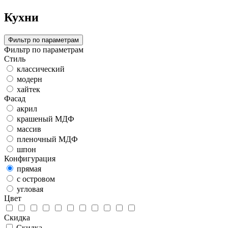
Кухни
Фильтр по параметрам
Фильтр по параметрам
Стиль
классический
модерн
хайтек
Фасад
акрил
крашеный МДФ
массив
пленочный МДФ
шпон
Конфигурация
прямая
с островом
угловая
Цвет
Скидка
Скидка