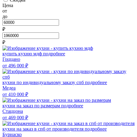
Цена
от
до
₽
₽
купить кухню мдф
подробнее
Гоццано
от 496 000
₽
кухни по индивидуальному заказу спб
подробнее
Медеа
от 410 000
₽
кухни на заказ по размерам
подробнее
Стаццона
от 469 000
₽
кухни на заказ в спб от производителя
подробнее
Буриаско