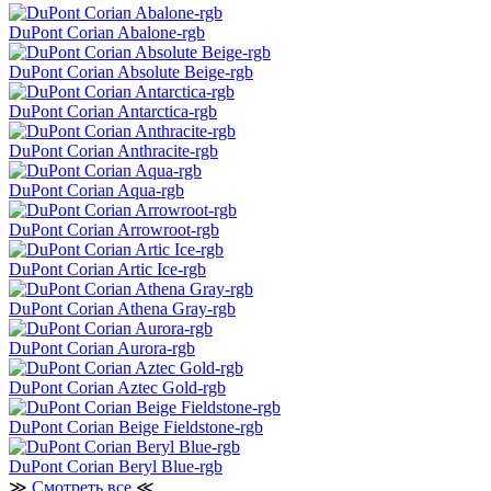
DuPont Corian Abalone-rgb
DuPont Corian Absolute Beige-rgb
DuPont Corian Antarctica-rgb
DuPont Corian Anthracite-rgb
DuPont Corian Aqua-rgb
DuPont Corian Arrowroot-rgb
DuPont Corian Artic Ice-rgb
DuPont Corian Athena Gray-rgb
DuPont Corian Aurora-rgb
DuPont Corian Aztec Gold-rgb
DuPont Corian Beige Fieldstone-rgb
DuPont Corian Beryl Blue-rgb
≫
Смотреть все
≪