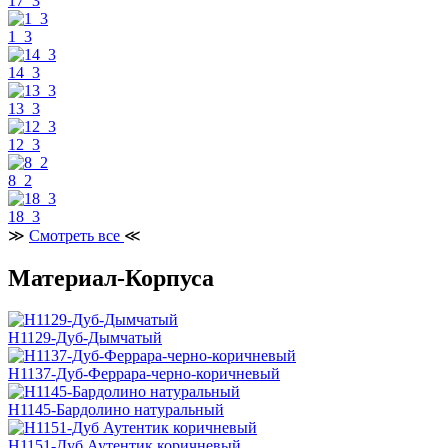
17_3
1_3
14_3
13_3
12_3
8_2
18_3
≫
Смотреть все
≪
Материал-Корпуса
H1129-Дуб-Дымчатый
H1137-Дуб-Феррара-черно-коричневый
H1145-Бардолино натуральный
H1151-Дуб Аутентик коричневый