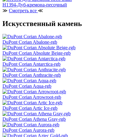
H1394-Дуб-кремона-песочный
≫
Смотреть все
≪
Искусственный камень
DuPont Corian Abalone-rgb
DuPont Corian Absolute Beige-rgb
DuPont Corian Antarctica-rgb
DuPont Corian Anthracite-rgb
DuPont Corian Aqua-rgb
DuPont Corian Arrowroot-rgb
DuPont Corian Artic Ice-rgb
DuPont Corian Athena Gray-rgb
DuPont Corian Aurora-rgb