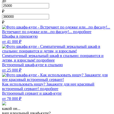
до
₽
₽
Встречают по одежке или...по фасаду!...
подробнее
Шкафы в прихожую
от 41 000
₽
Симпатичный зеркальный шкаф в спальню: понравится и
детям, и взрослым!
подробнее
Встроенный шкаф-купе в спальню
от 25 000
₽
Как использовать нишу? Закажите для нее красивый
встроенный сервант!
подробнее
Встроенный сервант и шкаф-купе
от 78 000
₽
какой он...
ваш идеальный шкаф-купе?...