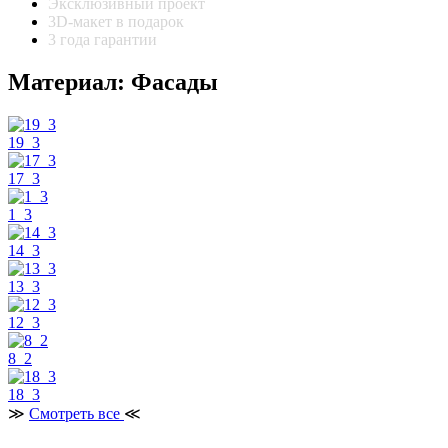
Эксклюзивный проект
3D-макет в подарок
3 года гарантии
Материал: Фасады
19_3
17_3
1_3
14_3
13_3
12_3
8_2
18_3
≫
Смотреть все
≪